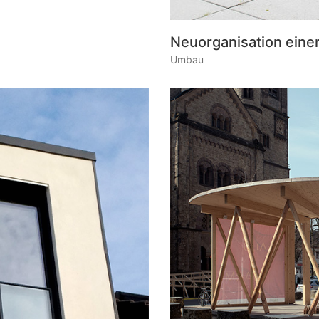
Neuorganisation ein
Umbau