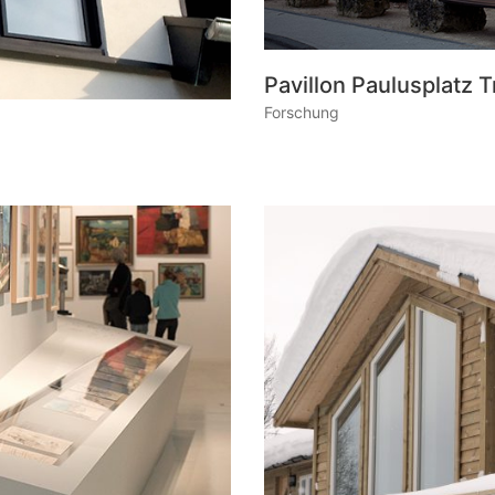
Pavillon Paulusplatz T
Forschung