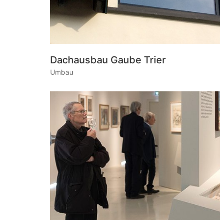
Dachausbau Gaube Trier
Umbau